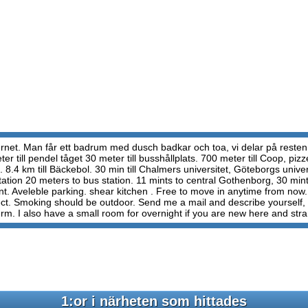
 internet. Man får ett badrum med dusch badkar och toa, vi delar på rest
r till pendel tåget 30 meter till busshållplats. 700 meter till Coop, pizz
t. 8.4 km till Bäckebol. 30 min till Chalmers universitet, Göteborgs uni
tation 20 meters to bus station. 11 mints to central Gothenborg, 30 m
 rent. Aveleble parking. shear kitchen . Free to move in anytime from no
spect. Smoking should be outdoor. Send me a mail and describe yourself,
erm. I also have a small room for overnight if you are new here and stra
1:or i närheten som hittades