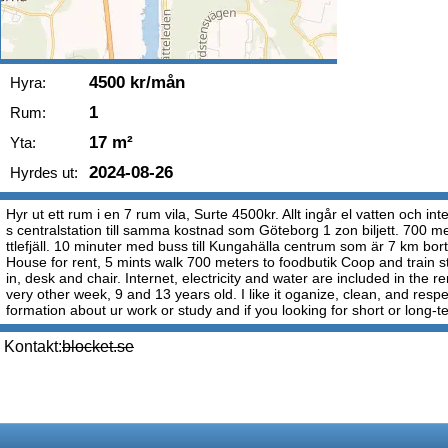
4500 kr/mån
Hyra:
1
Rum:
17 m²
Yta:
2024-08-26
Hyrdes ut:
Hyr ut ett rum i en 7 rum vila, Surte 4500kr. Allt ingår el vatten och
s centralstation till samma kostnad som Göteborg 1 zon biljett. 700 mete
ttlefjäll. 10 minuter med buss till Kungahälla centrum som är 7 km bor
House for rent, 5 mints walk 700 meters to foodbutik Coop and train s
in, desk and chair. Internet, electricity and water are included in the
very other week, 9 and 13 years old. I like it oganize, clean, and re
formation about ur work or study and if you looking for short or long-t
Kontakt:
blocket.se