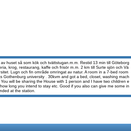
en av huset så som kök och tvättstugan.m.m. Restid 13 min till Göteborg
eria, krog, restaurang, kaffe och frisör m.m. 2 km till Surte sjön och Vä
versitet. Lugn och fin område omringat av natur. A room in a 7-bed room
ints Gothenburg university . 30kvm and got a bed, closet, washing mach
w. You will be sharing the House with 1 person and I have two children e
 how long you intend to stay etc. Good if you also can give me some in
nded at the station.