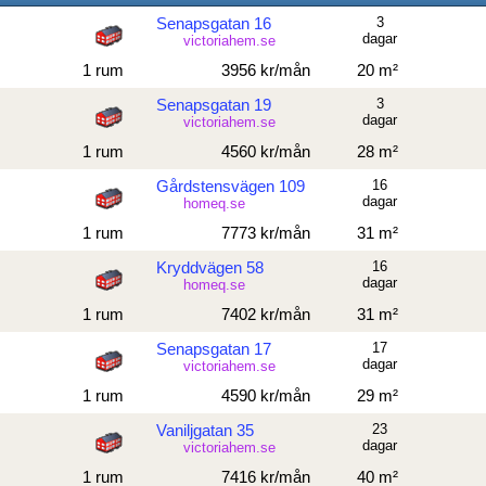
Senapsgatan 16
3
dagar
victoriahem.se
1 rum
3956 kr/mån
20 m²
Senapsgatan 19
3
dagar
victoriahem.se
1 rum
4560 kr/mån
28 m²
Gårdstensvägen 109
16
dagar
homeq.se
1 rum
7773 kr/mån
31 m²
Kryddvägen 58
16
dagar
homeq.se
1 rum
7402 kr/mån
31 m²
Senapsgatan 17
17
dagar
victoriahem.se
1 rum
4590 kr/mån
29 m²
Vaniljgatan 35
23
dagar
victoriahem.se
1 rum
7416 kr/mån
40 m²