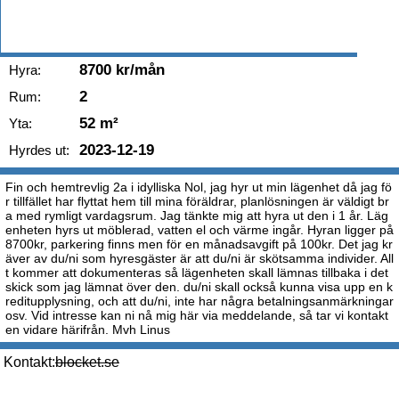
8700 kr/mån
Hyra:
2
Rum:
52 m²
Yta:
2023-12-19
Hyrdes ut:
Fin och hemtrevlig 2a i idylliska Nol, jag hyr ut min lägenhet då jag fö
r tillfället har flyttat hem till mina föräldrar, planlösningen är väldigt br
a med rymligt vardagsrum. Jag tänkte mig att hyra ut den i 1 år. Läg
enheten hyrs ut möblerad, vatten el och värme ingår. Hyran ligger på
8700kr, parkering finns men för en månadsavgift på 100kr. Det jag kr
äver av du/ni som hyresgäster är att du/ni är skötsamma individer. All
t kommer att dokumenteras så lägenheten skall lämnas tillbaka i det
skick som jag lämnat över den. du/ni skall också kunna visa upp en k
reditupplysning, och att du/ni, inte har några betalningsanmärkningar
osv. Vid intresse kan ni nå mig här via meddelande, så tar vi kontakt
en vidare härifrån. Mvh Linus
Kontakt:
blocket.se