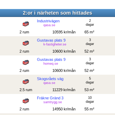
2:or i närheten som hittades
Industrivägen
2
dagar
qasa.se
2 rum
10595 kr/mån
65 m²
Gustavas plats 9
3
dagar
k-fastigheter.se
2 rum
10600 kr/mån
52 m²
Gustavas plats 9
3
dagar
homeq.se
2 rum
10600 kr/mån
52 m²
Skogsråets väg
5
dagar
qasa.se
2.5 rum
11229 kr/mån
53 m²
Fräkne Gränd 3
10
dagar
samtrygg.se
2 rum
14950 kr/mån
55 m²