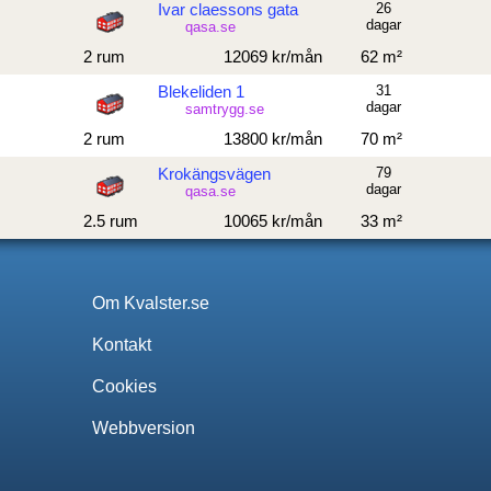
Ivar claessons gata
26
dagar
qasa.se
2 rum
12069 kr/mån
62 m²
Blekeliden 1
31
dagar
samtrygg.se
2 rum
13800 kr/mån
70 m²
Krokängsvägen
79
dagar
qasa.se
2.5 rum
10065 kr/mån
33 m²
Om Kvalster.se
Kontakt
Cookies
Webbversion