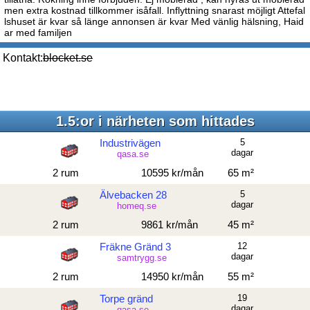
men extra kostnad tillkommer isåfall. Inflyttning snarast möjligt Attefal
lshuset är kvar så länge annonsen är kvar Med vänlig hälsning, Haid
ar med familjen
Kontakt:
blocket.se
1.5:or i närheten som hittades
Industrivägen
5
dagar
qasa.se
2 rum
10595 kr/mån
65 m²
Älvebacken 28
5
dagar
homeq.se
2 rum
9861 kr/mån
45 m²
Fräkne Gränd 3
12
dagar
samtrygg.se
2 rum
14950 kr/mån
55 m²
Torpe gränd
19
dagar
qasa.se