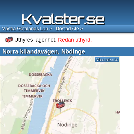
Västra Götalands Län >
Bostad Ale >
Uthyres lägenhet.
Redan uthyrd.
Norra kilandavägen, Nödinge
Visa helkarta