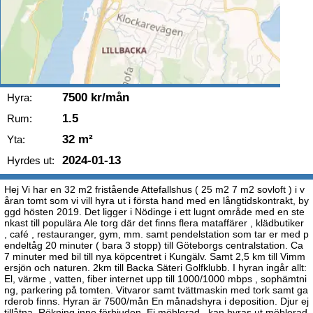
7500 kr/mån
Hyra:
1.5
Rum:
32 m²
Yta:
2024-01-13
Hyrdes ut:
Hej Vi har en 32 m2 fristående Attefallshus ( 25 m2 7 m2 sovloft ) i v
åran tomt som vi vill hyra ut i första hand med en långtidskontrakt, by
ggd hösten 2019. Det ligger i Nödinge i ett lugnt område med en ste
nkast till populära Ale torg där det finns flera mataffärer , klädbutiker
, café , restauranger, gym, mm. samt pendelstation som tar er med p
endeltåg 20 minuter ( bara 3 stopp) till Göteborgs centralstation. Ca
7 minuter med bil till nya köpcentret i Kungälv. Samt 2,5 km till Vimm
ersjön och naturen. 2km till Backa Säteri Golfklubb. I hyran ingår allt:
El, värme , vatten, fiber internet upp till 1000/1000 mbps , sophämtni
ng, parkering på tomten. Vitvaror samt tvättmaskin med tork samt ga
rderob finns. Hyran är 7500/mån En månadshyra i deposition. Djur ej
tillåtna. Rökning inne förbjuden. Ej möblerad , kan hyras ut möblerad