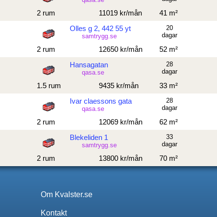
2 rum
11019 kr/mån
41 m²
Olles g 2, 442 55 yt
20
dagar
samtrygg.se
2 rum
12650 kr/mån
52 m²
Hansagatan
28
dagar
qasa.se
1.5 rum
9435 kr/mån
33 m²
Ivar claessons gata
28
dagar
qasa.se
2 rum
12069 kr/mån
62 m²
Blekeliden 1
33
dagar
samtrygg.se
2 rum
13800 kr/mån
70 m²
Om Kvalster.se
Kontakt