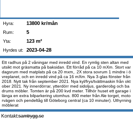
13800 kr/mån
Hyra:
5
Rum:
123 m²
Yta:
2023-04-28
Hyrdes ut:
Ett radhus på 2 våningar med inredd vind. En rymlig sten altan med
utsikt mot gräsmatta på baksidan. Ett förråd på ca 10 mXm. Stort var
dagsrum med matplats på ca 20 mxm,. 2X stora sovrum 1 mindre i ö
vreplanet, och en inredd vind på ca 16 mXm. Nya 3-glas fönster från
2018. Nytt tak från september 2021. Nya kyl/frys/tvättmaskin från okt
ober 2021. Ny innerdörrar, ytterdörr med sidoljus, garderobg och ba
drums möbler. Tomten är på 200 kvd meter. Tillhör huset ett garage i
länga en extra bilparkering utomhus. 800 meter från Ale torget, moto
rvägen och pendeltåg till Göteborg central (ca 10 minuter). Uthyrning
möblerat
Kontakt:
samtrygg.se