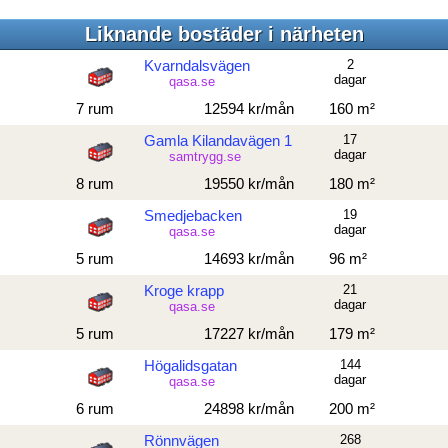
Liknande bostäder i närheten
Kvarndalsvägen
2
dagar
qasa.se
7 rum
12594 kr/mån
160 m²
Gamla Kilandavägen 1
17
dagar
samtrygg.se
8 rum
19550 kr/mån
180 m²
Smedjebacken
19
dagar
qasa.se
5 rum
14693 kr/mån
96 m²
Kroge krapp
21
dagar
qasa.se
5 rum
17227 kr/mån
179 m²
Högalidsgatan
144
dagar
qasa.se
6 rum
24898 kr/mån
200 m²
Rönnvägen
268