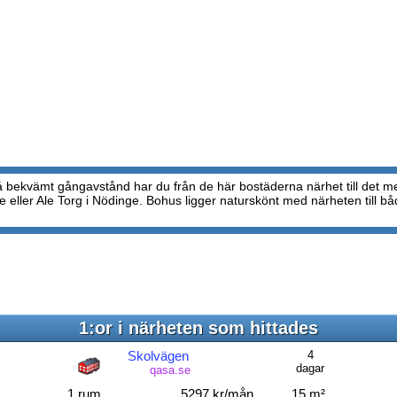
 bekvämt gångavstånd har du från de här bostäderna närhet till det me
te eller Ale Torg i Nödinge. Bohus ligger naturskönt med närheten till b
1:or i närheten som hittades
Skolvägen
4
dagar
qasa.se
1 rum
5297 kr/mån
15 m²