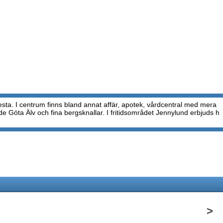
sta. I centrum finns bland annat affär, apotek, vårdcentral med mera
åde Göta Älv och fina bergsknallar. I fritidsområdet Jennylund erbjuds h