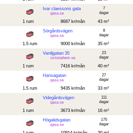
Ivar claessons gata
7
dagar
qasa.se
1 rum
8687 kr/mån
43 m²
Sörgårdsvägen
8
dagar
qasa.se
1.5 rum
9000 kr/mån
35 m²
Vaniljgatan 35
23
dagar
victoriahem.se
1 rum
7416 kr/mån
40 m²
Hansagatan
27
dagar
qasa.se
1.5 rum
9435 kr/mån
33 m²
Videgårdsvägen
111
dagar
qasa.se
1 rum
3673 kr/mån
16 m²
Högalidsgatan
175
dagar
qasa.se
1 rum
10914 kr/mån
30 m²