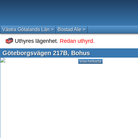
Västra Götalands Län >
Bostad Ale >
Uthyres lägenhet.
Redan uthyrd.
Göteborgsvägen 217B, Bohus
Visa helkarta