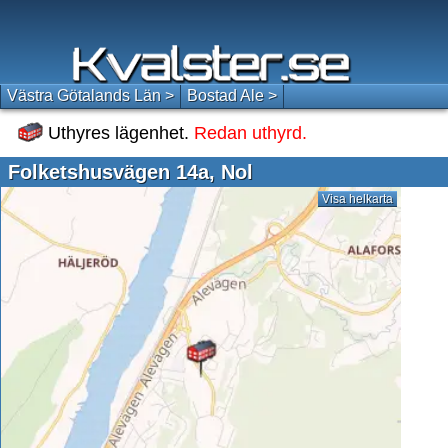
Västra Götalands Län >
Bostad Ale >
Uthyres lägenhet.
Redan uthyrd.
Folketshusvägen 14a, Nol
Visa helkarta