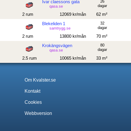
Ivar claessons gata
26
dagar
qasa.se
2 rum
12069 kr/mån
62 m²
Blekeliden 1
32
dagar
samtrygg.se
2 rum
13800 kr/mån
70 m²
Krokängsvägen
80
dagar
qasa.se
2.5 rum
10065 kr/mån
33 m²
Om Kvalster.se
Kontakt
Cookies
Webbversion