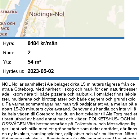
8484 kr/mån
Hyra:
2
Rum:
54 m²
Yta:
2023-05-02
Hyrdes ut:
NOL Nol är samhället i Ale beläget cirka 15 minuters tågresa från ce
ntrala Göteborg. Med närhet till skog och mark för den naturintresser
ade liksom nära till både pizzeria och närbutik. I området finns lekpla
tser, multiarena och idrottsplatser och både daghem och grundskolo
r. På varma sommardagar har man två badsjöar att välja mellan på e
nbart 15-20 minuters cykelavstånd. Behöver du handla och inte vill å
ka hela vägen till Göteborg har du en kort cykeltur till Ale Torg med et
t brett utbud av bland annat mat och kläder. FOLKETSHUS- OCH M
OSSVÄGEN Vårt bostadsområde på Folketshus- och Mossvägen lig
ger lugnt och stilla med ett grönområde som delar området, där finns
en ny lekplats, samlingsplatser, grillplatser och vår multiarena. Nära t
ill daghem och skola. Lägenheterna är välplanerade med bra standa