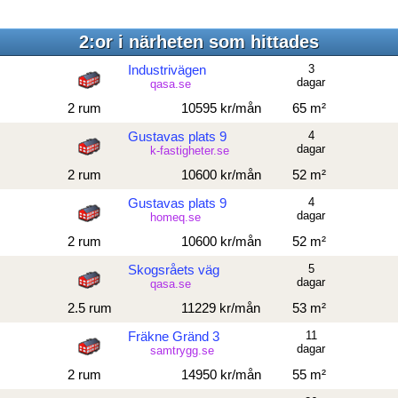
2:or i närheten som hittades
Industrivägen
3
dagar
qasa.se
2 rum
10595 kr/mån
65 m²
Gustavas plats 9
4
dagar
k-fastigheter.se
2 rum
10600 kr/mån
52 m²
Gustavas plats 9
4
dagar
homeq.se
2 rum
10600 kr/mån
52 m²
Skogsråets väg
5
dagar
qasa.se
2.5 rum
11229 kr/mån
53 m²
Fräkne Gränd 3
11
dagar
samtrygg.se
2 rum
14950 kr/mån
55 m²