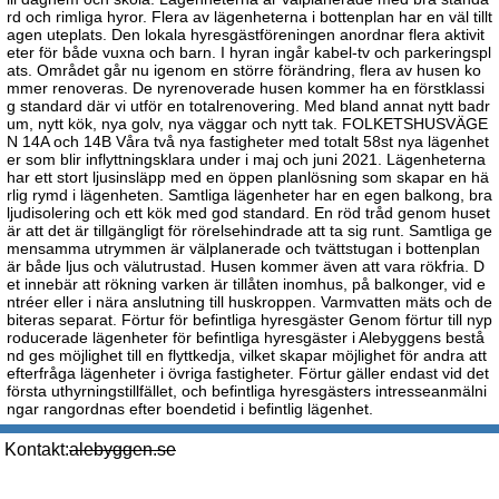
rd och rimliga hyror. Flera av lägenheterna i bottenplan har en väl tillt
agen uteplats. Den lokala hyresgästföreningen anordnar flera aktivit
eter för både vuxna och barn. I hyran ingår kabel-tv och parkeringspl
ats. Området går nu igenom en större förändring, flera av husen ko
mmer renoveras. De nyrenoverade husen kommer ha en förstklassi
g standard där vi utför en totalrenovering. Med bland annat nytt badr
um, nytt kök, nya golv, nya väggar och nytt tak. FOLKETSHUSVÄGE
N 14A och 14B Våra två nya fastigheter med totalt 58st nya lägenhet
er som blir inflyttningsklara under i maj och juni 2021. Lägenheterna
har ett stort ljusinsläpp med en öppen planlösning som skapar en hä
rlig rymd i lägenheten. Samtliga lägenheter har en egen balkong, bra
ljudisolering och ett kök med god standard. En röd tråd genom huset
är att det är tillgängligt för rörelsehindrade att ta sig runt. Samtliga ge
mensamma utrymmen är välplanerade och tvättstugan i bottenplan
är både ljus och välutrustad. Husen kommer även att vara rökfria. D
et innebär att rökning varken är tillåten inomhus, på balkonger, vid e
ntréer eller i nära anslutning till huskroppen. Varmvatten mäts och de
biteras separat. Förtur för befintliga hyresgäster Genom förtur till nyp
roducerade lägenheter för befintliga hyresgäster i Alebyggens bestå
nd ges möjlighet till en flyttkedja, vilket skapar möjlighet för andra att
efterfråga lägenheter i övriga fastigheter. Förtur gäller endast vid det
första uthyrningstillfället, och befintliga hyresgästers intresseanmälni
ngar rangordnas efter boendetid i befintlig lägenhet.
Kontakt:
alebyggen.se