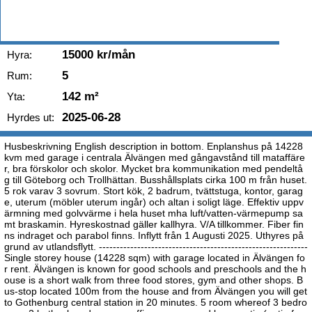
15000 kr/mån
Hyra:
5
Rum:
142 m²
Yta:
2025-06-28
Hyrdes ut:
Husbeskrivning English description in bottom. Enplanshus på 14228
kvm med garage i centrala Älvängen med gångavstånd till mataffäre
r, bra förskolor och skolor. Mycket bra kommunikation med pendeltå
g till Göteborg och Trollhättan. Busshållsplats cirka 100 m från huset.
5 rok varav 3 sovrum. Stort kök, 2 badrum, tvättstuga, kontor, garag
e, uterum (möbler uterum ingår) och altan i soligt läge. Effektiv uppv
ärmning med golvvärme i hela huset mha luft/vatten-värmepump sa
mt braskamin. Hyreskostnad gäller kallhyra. V/A tillkommer. Fiber fin
ns indraget och parabol finns. Inflytt från 1 Augusti 2025. Uthyres på
grund av utlandsflytt. ------------------------------------------------------------
Single storey house (14228 sqm) with garage located in Älvängen fo
r rent. Älvängen is known for good schools and preschools and the h
ouse is a short walk from three food stores, gym and other shops. B
us-stop located 100m from the house and from Älvängen you will get
to Gothenburg central station in 20 minutes. 5 room whereof 3 bedro