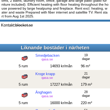
oms, 2 baths, laundry room, office, garage and large patio (patio fur
niture included). Efficient heating with floor heating throughout the ho
use powered by large heatpump and fireplace. Rent excl. heating, w
ater and waste Prepared with fiber internet and satellite TV. Rent sta
rt from Aug 1st 2025.
Kontakt:
blocket.se
Liknande bostäder i närheten
Smedjebacken
19
dagar
qasa.se
5 rum
14693 kr/mån
96 m²
Kroge krapp
21
dagar
qasa.se
5 rum
17227 kr/mån
179 m²
Änghagen
28
dagar
qasa.se
5 rum
16000 kr/mån
220 m²