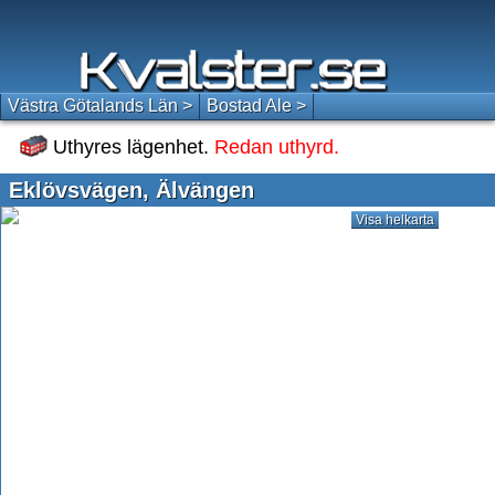
Västra Götalands Län >
Bostad Ale >
Uthyres lägenhet.
Redan uthyrd.
Eklövsvägen, Älvängen
Visa helkarta