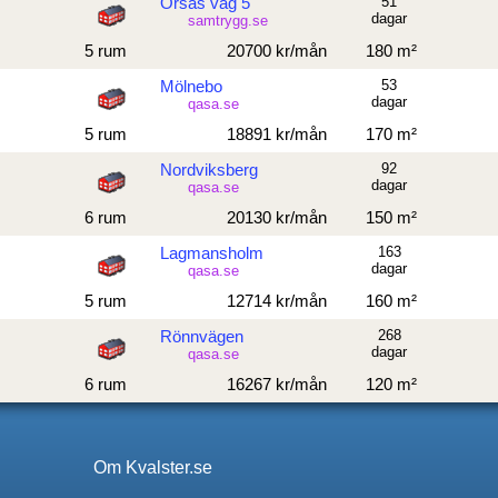
Orsas väg 5
51
dagar
samtrygg.se
5 rum
20700 kr/mån
180 m²
Mölnebo
53
dagar
qasa.se
5 rum
18891 kr/mån
170 m²
Nordviksberg
92
dagar
qasa.se
6 rum
20130 kr/mån
150 m²
Lagmansholm
163
dagar
qasa.se
5 rum
12714 kr/mån
160 m²
Rönnvägen
268
dagar
qasa.se
6 rum
16267 kr/mån
120 m²
Om Kvalster.se